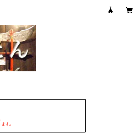
。
ます。